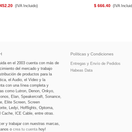
 452.20
$ 666.40
(IVA Incluido)
(IVA Inclui
H
Políticas y Condiciones
tuida en el 2003 cuenta con más de
Entregas y Envío de Pedidos
cimiento del mercado y trabajo
Habeas Data
stribución de productos para la
ca, el Audio, el Video y la
nta con una línea completa y
as como Lutron, Denon, Onkyo,
Sonos, Elan, Speakercraft, Sonance,
e, Elite Screen, Screen
rite, Ledyi, Hofflights, Optoma,
l Cache, ICE Cable, entre otras.
cer y trabajar con nuestras marcas,
ctanos o
crea tu cuenta
hoy!