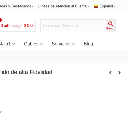
ades y Destacados
Líneas de Atención al Cliente
Español
0
0
artículo(s)
-
$ 0.00
Buscar
 & IoT
Cables
Servicios
Blog
do de alta Fidelidad
ad