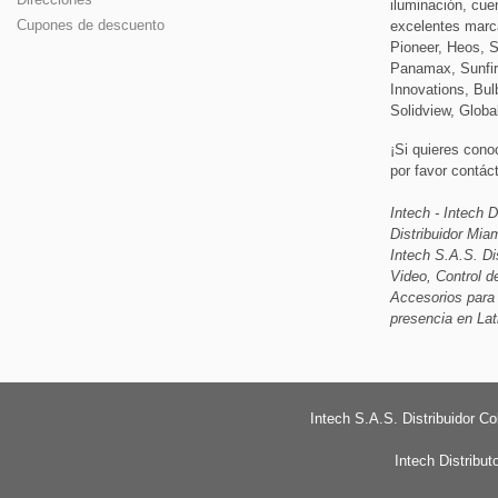
iluminación, cue
Cupones de descuento
excelentes marc
Pioneer, Heos, 
Panamax, Sunfir
Innovations, Bulb
Solidview, Globa
¡Si quieres cono
por favor contá
Intech - Intech D
Distribuidor Mi
Intech S.A.S. Di
Video, Control d
Accesorios para
presencia en Lat
Intech S.A.S. Distribuidor C
Intech Distribu