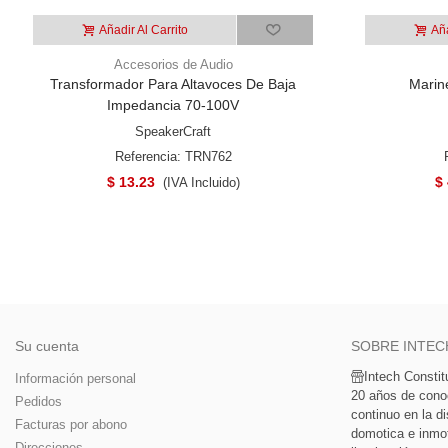
Añadir Al Carrito
Aña
Accesorios de Audio
Transformador Para Altavoces De Baja
Marin
Impedancia 70-100V
SpeakerCraft
Referencia: TRN762
$ 13.23
$
(IVA Incluido)
Su cuenta
SOBRE INTEC
Intech Consti
Información personal
20 años de cono
Pedidos
continuo en la di
Facturas por abono
domotica e inmoti
Direcciones