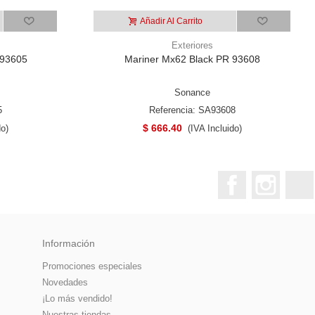
Añadir Al Carrito
Exteriores
 93605
Mariner Mx62 Black PR 93608
Sonance
5
Referencia: SA93608
$ 666.40
do)
(IVA Incluido)
Facebook
Instagr
Información
Promociones especiales
Novedades
¡Lo más vendido!
Nuestras tiendas