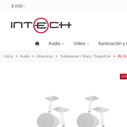
$ USD
Audio
Video
Iluminación y 
Inicio
>
Audio
>
Altavoces
>
Sobreponer / Muro / Superficie
>
Kit 4
SA