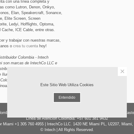
nta con una línea completa y
as como Lutron, Denon, Onkyo,
Sonos, Elan, Speakercraft, Sonance,
e, Elite Screen, Screen
rite, Ledyi, Hofflights, Optoma,
l Cache, ICE Cable, entre otras.
cer y trabajar con nuestras marcas,
ctanos o
crea tu cuenta
hoy!
istribuidor Colombia - Intech
ami son marcas de IntechCo LLC e
stribuidor de Domótica, Audio,
×
e Iluminación, Automatización y
 Colombia, Miami Florida y
Este Sitio Web Utiliza Cookies
inoamerica.
Entendido
olombia. | Oficinas Exhibición y Ventas: CC. Iserra 100 LC 133 Barrio La Cast
Línea de Atención Colombia: +57 601 381 9432
tor Miami +1 305 760 4955 | IntechCo LLC. 1420 NE Miami PL, U2207, Miami
© Intech | All Rights Reserved.