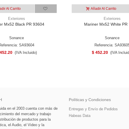
dir Al Carrito
Añadir Al Carrito
Exteriores
Exteriores
er Mx52 Black PR 93604
Mariner Mx52 White PR
Sonance
Sonance
Referencia: SA93604
Referencia: SA9360
 452.20
$ 452.20
(IVA Incluido)
(IVA Inclui
H
Políticas y Condiciones
tuida en el 2003 cuenta con más de
Entregas y Envío de Pedidos
cimiento del mercado y trabajo
Habeas Data
stribución de productos para la
ca, el Audio, el Video y la