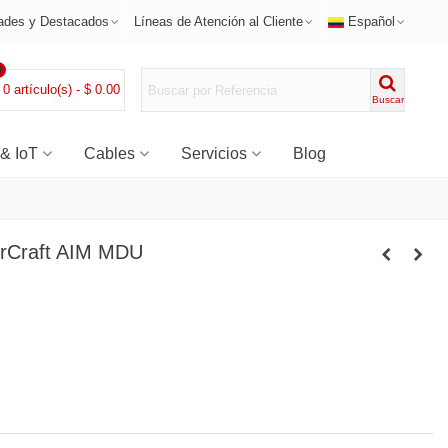
ades y Destacados
Líneas de Atención al Cliente
Español
0
0
artículo(s)
-
$ 0.00
Buscar
 & IoT
Cables
Servicios
Blog
erCraft AIM MDU