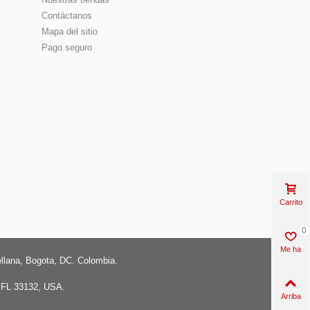
Contáctanos
Mapa del sitio
Pago seguro
Carrito
0
Me ha
gustado
ellana, Bogota, DC. Colombia.
, FL 33132, USA.
Arriba