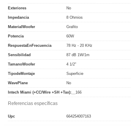
Exteriores
No
Impedancia
8 Ohmios
MaterialWoofer
Grafito
Potencia
60W
RespuestaEnFrecuencia
78 Hz - 20 KHz
Sensibilidad
87 dB 1W/1m
TamanoWoofer
4 1/2"
TipodeMontaje
Superficie
WavePlane
No
Intech Miami (+CC/Wire +SH +Tax):__
166
Referencias específicas
Upc
664254007163