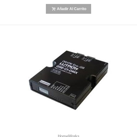
Añadir Al Carrito
HomeWorks