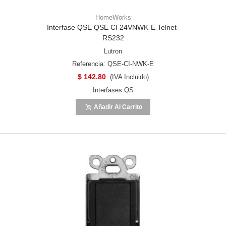
HomeWorks
Interfase QSE QSE CI 24VNWK-E Telnet-
RS232
Lutron
Referencia: QSE-CI-NWK-E
$ 142.80
(IVA Incluido)
Interfases QS
Añadir Al Carrito