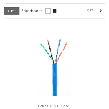
Sigu
1/267
Seleccionar
Filtrar
Cable UTP y HDBaseT