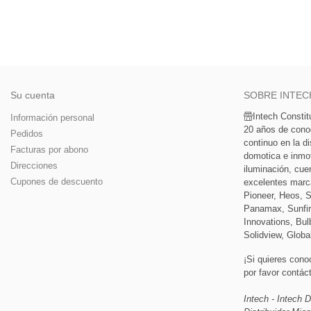
Su cuenta
SOBRE INTEC
Intech Consti
Información personal
20 años de cono
Pedidos
continuo en la di
Facturas por abono
domotica e inmoti
Direcciones
iluminación, cue
Cupones de descuento
excelentes marc
Pioneer, Heos, 
Panamax, Sunfir
Innovations, Bulb
Solidview, Globa
¡Si quieres cono
por favor contá
Intech - Intech D