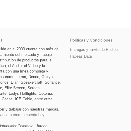
H
Políticas y Condiciones
tuida en el 2003 cuenta con más de
Entregas y Envío de Pedidos
cimiento del mercado y trabajo
Habeas Data
stribución de productos para la
ca, el Audio, el Video y la
nta con una línea completa y
as como Lutron, Denon, Onkyo,
Sonos, Elan, Speakercraft, Sonance,
e, Elite Screen, Screen
rite, Ledyi, Hofflights, Optoma,
l Cache, ICE Cable, entre otras.
cer y trabajar con nuestras marcas,
ctanos o
crea tu cuenta
hoy!
istribuidor Colombia - Intech