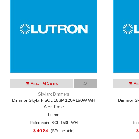
Añadir Al Carrito
Aña
Skylark Dimmers
Dimmer Skylark SCL 153P 120V150W WH
Dimmer Sk
Aten Fase
Lutron
Referencia: SCL-153P-WH
Ref
$ 40.84
$
(IVA Incluido)