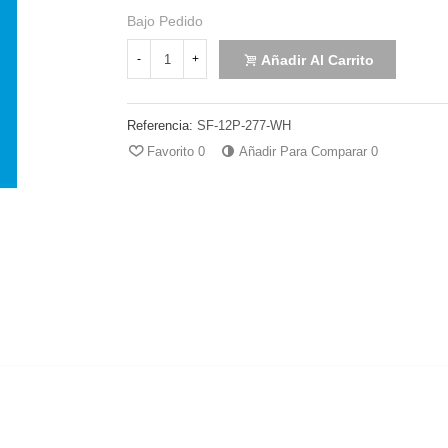
Bajo Pedido
Añadir Al Carrito
-
+
Referencia:
SF-12P-277-WH
Favorito
0
Añadir Para Comparar
0