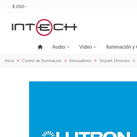
$ USD
Audio
Video
Iluminación y 
Inicio
>
Control de Iluminacion
>
Atenuadores
>
Skylark Dimmers
>