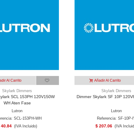
dir Al Carrito
Añadir Al Carrito
Skylark Dimmers
Skylark Dimmers
ylark SCL 153PH 120V150W
Dimmer Skylark SF 10P 120V8
WH Aten Fase
Lutron
Lutron
erencia: SCL-153PH-WH
Referencia: SF-10P-
 40.84
$ 207.06
(IVA Incluido)
(IVA Inclui