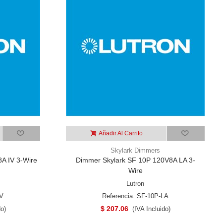
Añadir Al Carrito
Skylark Dimmers
A IV 3-Wire
Dimmer Skylark SF 10P 120V8A LA 3-
Wire
Lutron
IV
Referencia: SF-10P-LA
$ 207.06
do)
(IVA Incluido)