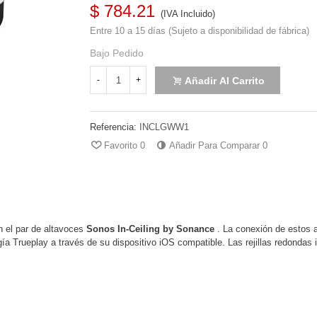
$ 784.21
(IVA Incluido)
Entre 10 a 15 días (Sujeto a disponibilidad de fábrica)
Bajo Pedido
Añadir Al Carrito
-
+
Referencia:
INCLGWW1
Favorito
0
Añadir Para Comparar
0
on el par de altavoces
Sonos In-Ceiling by Sonance
. La conexión de estos 
a Trueplay a través de su dispositivo iOS compatible. Las rejillas redondas in