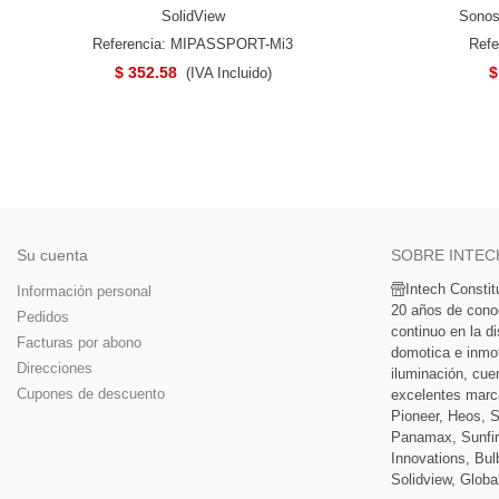
SolidView
Sonos
Referencia: MIPASSPORT-Mi3
Ref
$ 352.58
$
(IVA Incluido)
Su cuenta
SOBRE INTEC
Intech Consti
Información personal
20 años de cono
Pedidos
continuo en la di
Facturas por abono
domotica e inmoti
Direcciones
iluminación, cue
Cupones de descuento
excelentes marc
Pioneer, Heos, 
Panamax, Sunfir
Innovations, Bulb
Solidview, Globa