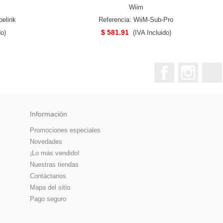
Wiim
belink
Referencia: WiiM-Sub-Pro
$ 581.91
do)
(IVA Incluido)
Facebook
Instagr
Información
Promociones especiales
Novedades
¡Lo más vendido!
Nuestras tiendas
Contáctanos
Mapa del sitio
Pago seguro