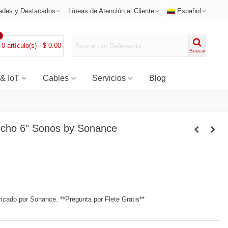
ades y Destacados
Líneas de Atención al Cliente
Español
0
0
artículo(s)
-
$ 0.00
Buscar
 & IoT
Cables
Servicios
Blog
echo 6" Sonos by Sonance
cado por Sonance. **Pregunta por Flete Gratis**