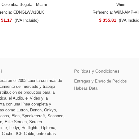
Y MOVE 2
 Colombia Bogotá - Miami
Wiim
erencia: CDNGLWW1BLK
Referencia: WiiM-AMP-Vi
 51.17
$ 355.81
(IVA Incluido)
(IVA Inclui
H
Políticas y Condiciones
tuida en el 2003 cuenta con más de
Entregas y Envío de Pedidos
cimiento del mercado y trabajo
Habeas Data
stribución de productos para la
ca, el Audio, el Video y la
nta con una línea completa y
as como Lutron, Denon, Onkyo,
Sonos, Elan, Speakercraft, Sonance,
e, Elite Screen, Screen
rite, Ledyi, Hofflights, Optoma,
l Cache, ICE Cable, entre otras.