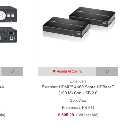
Añadir Al Carrito
Extenders
 4K
Extensor HDMI™ 4K60 Sobre HDBaseT
(100 M) Con USB 2.0
SolidView
X
Referencia: PS-641
$ 505.29
ido)
(IVA Incluido)