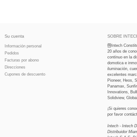
Su cuenta
SOBRE INTEC
Intech Consti
Información personal
20 años de cono
Pedidos
continuo en la di
Facturas por abono
domotica e inmoti
Direcciones
iluminación, cue
Cupones de descuento
excelentes marc
Pioneer, Heos, 
Panamax, Sunfir
Innovations, Bulb
Solidview, Globa
¡Si quieres cono
por favor contá
Intech - Intech D
Distribuidor Mi