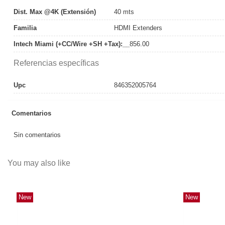
Dist. Max @4K (extensión)
40 mts
Familia
HDMI Extenders
Intech Miami (+CC/Wire +SH +Tax):__
856.00
Referencias específicas
Upc
846352005764
Comentarios
Sin comentarios
You may also like
New
New