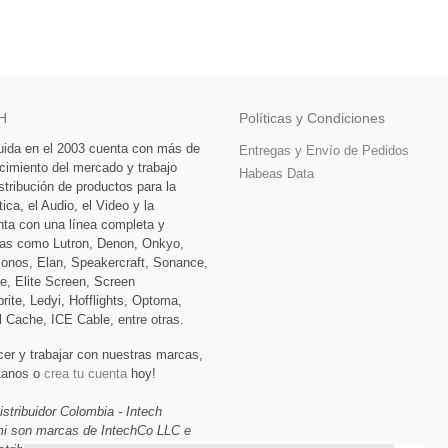
H
Políticas y Condiciones
tuida en el 2003 cuenta con más de
Entregas y Envío de Pedidos
cimiento del mercado y trabajo
Habeas Data
stribución de productos para la
ca, el Audio, el Video y la
nta con una línea completa y
as como Lutron, Denon, Onkyo,
Sonos, Elan, Speakercraft, Sonance,
e, Elite Screen, Screen
rite, Ledyi, Hofflights, Optoma,
l Cache, ICE Cable, entre otras.
cer y trabajar con nuestras marcas,
ctanos o
crea tu cuenta
hoy!
istribuidor Colombia - Intech
ami son marcas de IntechCo LLC e