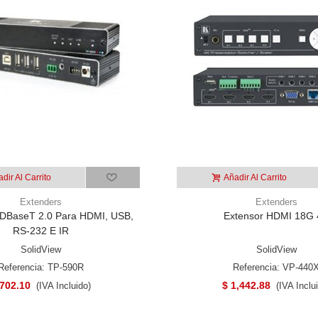
dir Al Carrito
Añadir Al Carrito
Extenders
Extenders
DBaseT 2.0 Para HDMI, USB,
Extensor HDMI 18G
RS-232 E IR
SolidView
SolidView
Referencia: TP-590R
Referencia: VP-440
 702.10
$ 1,442.88
(IVA Incluido)
(IVA Inclu