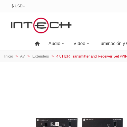
$ USD
Audio
Video
Iluminación y 
Inicio
>
AV
>
Extenders
>
4K HDR Transmitter and Receiver Set w/I