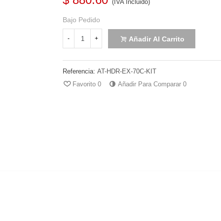
(IVA Incluido)
Bajo Pedido
Añadir Al Carrito
-
+
Referencia:
AT-HDR-EX-70C-KIT
Favorito
0
Añadir Para Comparar
0