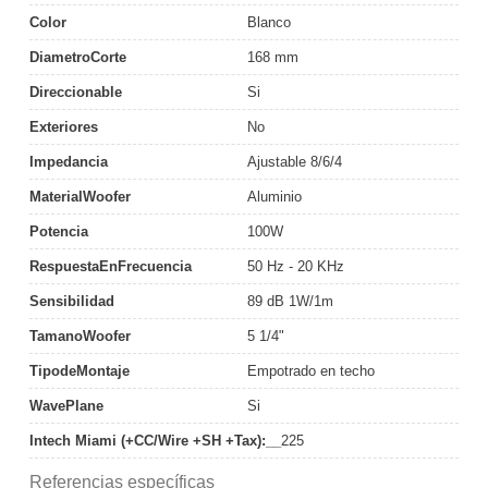
Color
Blanco
DiametroCorte
168 mm
Direccionable
Si
Exteriores
No
Impedancia
Ajustable 8/6/4
MaterialWoofer
Aluminio
Potencia
100W
RespuestaEnFrecuencia
50 Hz - 20 KHz
Sensibilidad
89 dB 1W/1m
TamanoWoofer
5 1/4"
TipodeMontaje
Empotrado en techo
WavePlane
Si
Intech Miami (+CC/Wire +SH +Tax):__
225
Referencias específicas