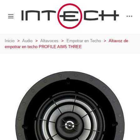
Inicio
>
Audio
>
Altavoces
>
Empotrar en Techo
>
Altavoz de
empotrar en techo PROFILE AIM5 THREE