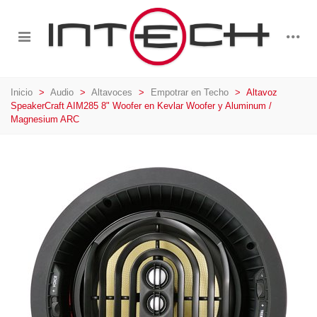
Inicio
>
Audio
>
Altavoces
>
Empotrar en Techo
>
Altavoz
SpeakerCraft AIM285 8" Woofer en Kevlar Woofer y Aluminum /
Magnesium ARC