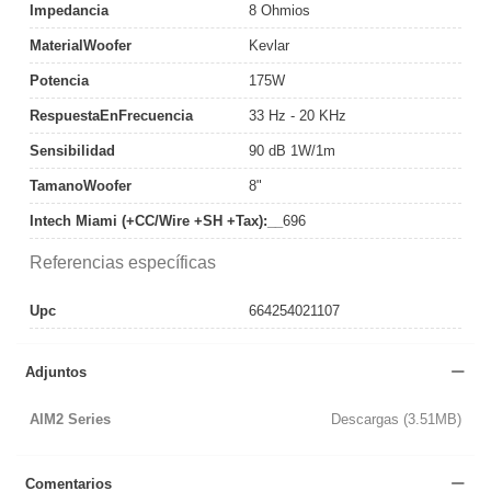
Impedancia
8 Ohmios
MaterialWoofer
Kevlar
Potencia
175W
RespuestaEnFrecuencia
33 Hz - 20 KHz
Sensibilidad
90 dB 1W/1m
TamanoWoofer
8"
Intech Miami (+CC/Wire +SH +Tax):__
696
Referencias específicas
Upc
664254021107
Adjuntos
AIM2 Series
Descargas (3.51MB)
Comentarios