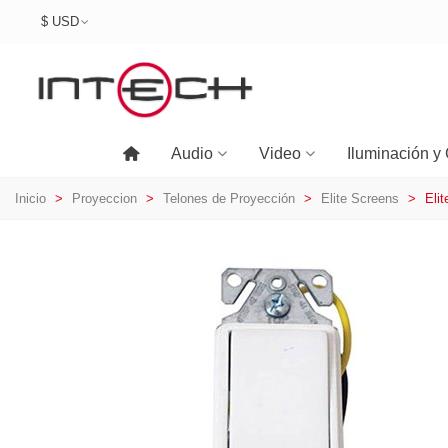
$ USD
Audio
Video
Iluminación y 
Inicio
>
Proyeccion
>
Telones de Proyección
>
Elite Screens
>
Eli