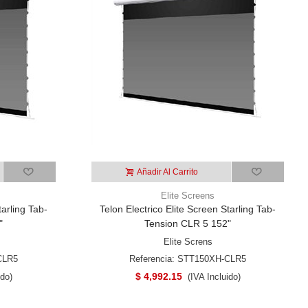
Añadir Al Carrito
Elite Screens
tarling Tab-
Telon Electrico Elite Screen Starling Tab-
"
Tension CLR 5 152"
Elite Screns
CLR5
Referencia: STT150XH-CLR5
$ 4,992.15
ido)
(IVA Incluido)