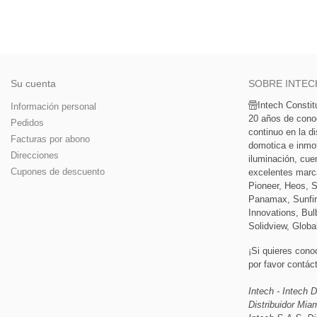
Su cuenta
SOBRE INTEC
Intech Consti
Información personal
20 años de cono
Pedidos
continuo en la di
Facturas por abono
domotica e inmoti
Direcciones
iluminación, cue
Cupones de descuento
excelentes marc
Pioneer, Heos, 
Panamax, Sunfir
Innovations, Bulb
Solidview, Globa
¡Si quieres cono
por favor contá
Intech - Intech D
Distribuidor Mi