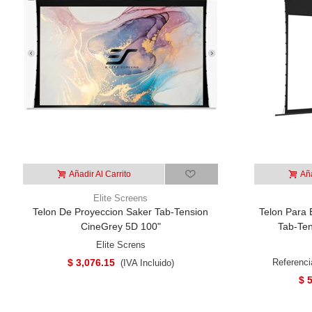
Añadir Al Carrito
Aña
Elite Screens
Telon De Proyeccion Saker Tab-Tension
Telon Para E
CineGrey 5D 100"
Tab-Ten
Elite Screns
$ 3,076.15
Referenc
(IVA Incluido)
$ 