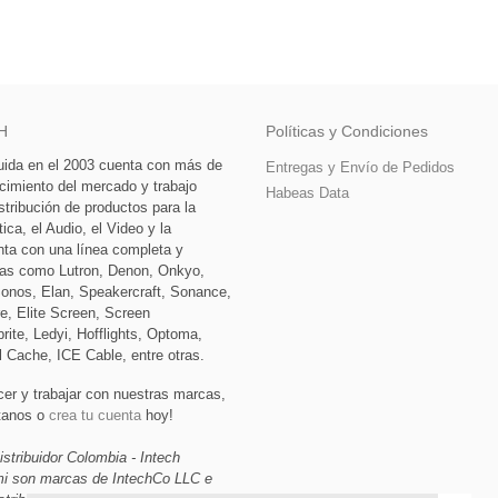
H
Políticas y Condiciones
tuida en el 2003 cuenta con más de
Entregas y Envío de Pedidos
cimiento del mercado y trabajo
Habeas Data
stribución de productos para la
ca, el Audio, el Video y la
nta con una línea completa y
as como Lutron, Denon, Onkyo,
Sonos, Elan, Speakercraft, Sonance,
e, Elite Screen, Screen
rite, Ledyi, Hofflights, Optoma,
l Cache, ICE Cable, entre otras.
cer y trabajar con nuestras marcas,
ctanos o
crea tu cuenta
hoy!
istribuidor Colombia - Intech
ami son marcas de IntechCo LLC e