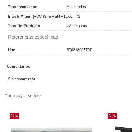
Tipo Instalacion
Accesorios
Intech Miami (+CC/Wire +SH +Tax):__
71
Tipo De Producto
zAccessory
Referencias específicas
Upc
876818006707
Comentarios
Sin comentarios
You may also like
New
New