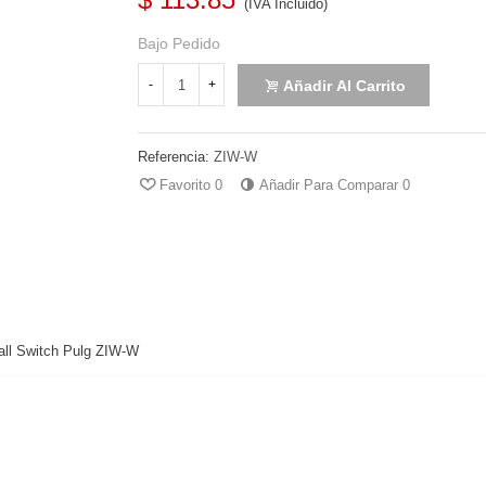
(IVA Incluido)
Bajo Pedido
Añadir Al Carrito
-
+
Referencia:
ZIW-W
Favorito
0
Añadir Para Comparar
0
Wall Switch Pulg ZIW-W