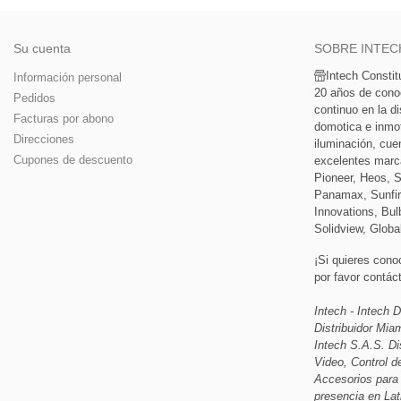
Su cuenta
SOBRE INTEC
Intech Consti
Información personal
20 años de cono
Pedidos
continuo en la di
Facturas por abono
domotica e inmoti
Direcciones
iluminación, cue
Cupones de descuento
excelentes marc
Pioneer, Heos, 
Panamax, Sunfir
Innovations, Bulb
Solidview, Globa
¡Si quieres cono
por favor contá
Intech - Intech D
Distribuidor Mi
Intech S.A.S. Di
Video, Control d
Accesorios para
presencia en Lat