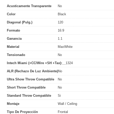
Acusticamente Transparente
No
Color
Black
Diagonal (pulg.)
120
Formato
16:9
Ganancia
1.1
Material
MaxWhite
Tensionado
No
Intech Miami (+CC/Wire +SH +Tax):__
1324
ALR (Rechazo De Luz Ambiente)
No
Ultra Show Throw Compatible
No
Short Throw Compatible
No
Standard Throw Compatible
Si
Montaje
Wall / Ceiling
Tipo De Proyección
Frontal