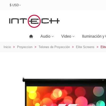
$ USD
Audio
Video
Iluminación y 
Inicio
>
Proyeccion
>
Telones de Proyección
>
Elite Screens
>
Eli