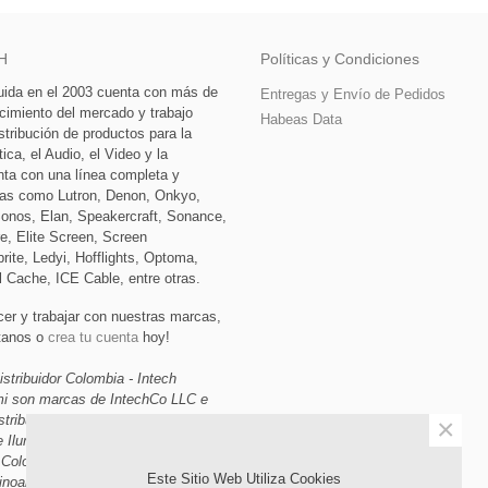
H
Políticas y Condiciones
tuida en el 2003 cuenta con más de
Entregas y Envío de Pedidos
cimiento del mercado y trabajo
Habeas Data
stribución de productos para la
ca, el Audio, el Video y la
nta con una línea completa y
as como Lutron, Denon, Onkyo,
Sonos, Elan, Speakercraft, Sonance,
e, Elite Screen, Screen
rite, Ledyi, Hofflights, Optoma,
l Cache, ICE Cable, entre otras.
cer y trabajar con nuestras marcas,
ctanos o
crea tu cuenta
hoy!
istribuidor Colombia - Intech
ami son marcas de IntechCo LLC e
stribuidor de Domótica, Audio,
×
e Iluminación, Automatización y
 Colombia, Miami Florida y
Este Sitio Web Utiliza Cookies
inoamerica.