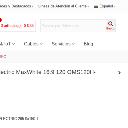
ades y Destacados
Líneas de Atención al Cliente
Español
0
0
artículo(s)
-
$ 0.00
Buscar
 & IoT
Cables
Servicios
Blog
TRIC
 Electric MaxWhite 16:9 120 OMS120H-
-ELECTRIC 265.9x150.1