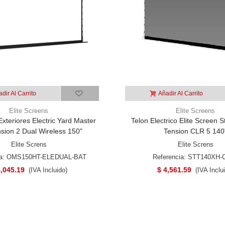
dir Al Carrito
Añadir Al Carrito
Elite Screens
Elite Screens
xteriores Electric Yard Master
Telon Electrico Elite Screen S
sion 2 Dual Wireless 150"
Tension CLR 5 140
Elite Screns
Elite Screns
ia: OMS150HT-ELEDUAL-BAT
Referencia: STT140XH-
5,045.19
$ 4,561.59
(IVA Incluido)
(IVA Inclu