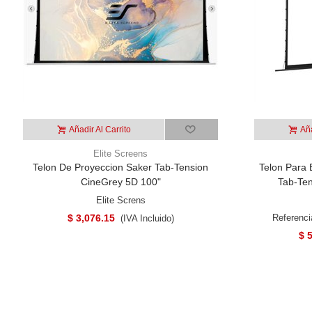
Añadir Al Carrito
Aña
Elite Screens
Telon De Proyeccion Saker Tab-Tension
Telon Para E
CineGrey 5D 100"
Tab-Ten
Elite Screns
$ 3,076.15
Referenc
(IVA Incluido)
$ 