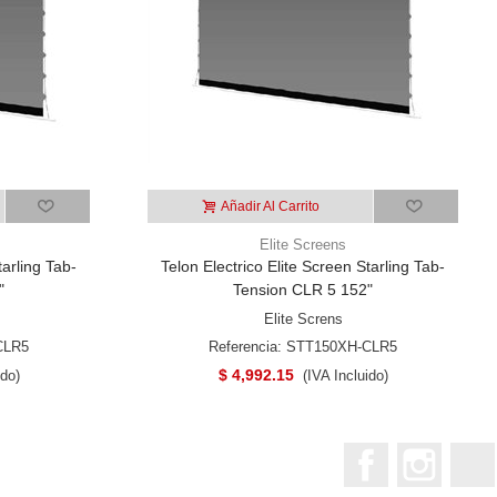
Añadir Al Carrito
Elite Screens
tarling Tab-
Telon Electrico Elite Screen Starling Tab-
"
Tension CLR 5 152"
Elite Screns
CLR5
Referencia: STT150XH-CLR5
$ 4,992.15
ido)
(IVA Incluido)
Facebook
Instagr