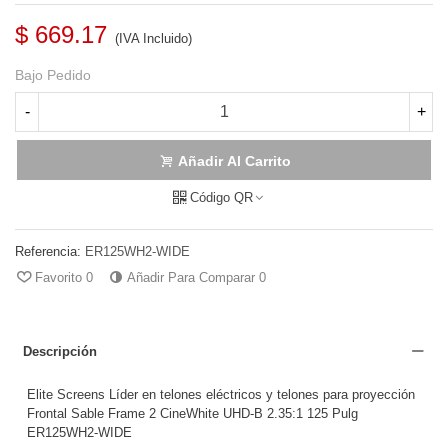
$ 669.17
(IVA Incluido)
Bajo Pedido
-
+
Añadir Al Carrito
Código QR
Referencia:
ER125WH2-WIDE
Favorito
0
Añadir Para Comparar
0
Descripción
Elite Screens Líder en telones eléctricos y telones para proyección
Frontal Sable Frame 2 CineWhite UHD-B 2.35:1 125 Pulg
ER125WH2-WIDE