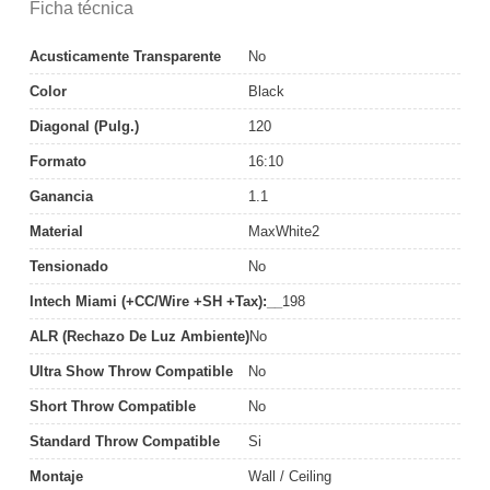
Ficha técnica
Acusticamente Transparente
No
Color
Black
Diagonal (pulg.)
120
Formato
16:10
Ganancia
1.1
Material
MaxWhite2
Tensionado
No
Intech Miami (+CC/Wire +SH +Tax):__
198
ALR (Rechazo De Luz Ambiente)
No
Ultra Show Throw Compatible
No
Short Throw Compatible
No
Standard Throw Compatible
Si
Montaje
Wall / Ceiling