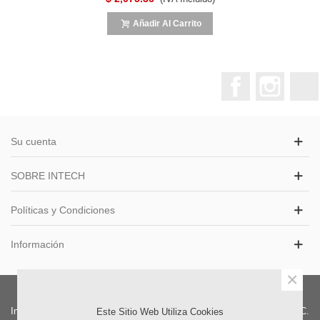
Añadir Al Carrito
Facebook
Instagr
Su cuenta
SOBRE INTECH
Políticas y Condiciones
Información
×
Intech S.A.S. Distribuidor Colombia. | Oficinas Exhibición y Ventas: CC.
Este Sitio Web Utiliza Cookies