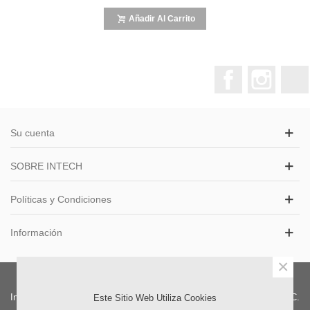
Añadir Al Carrito
Facebook
Instagr
Su cuenta
SOBRE INTECH
Políticas y Condiciones
Información
×
Intech S.A.S. Distribuidor Colombia. | Oficinas Exhibición y Ventas: CC.
Este Sitio Web Utiliza Cookies