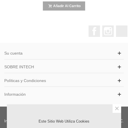
Añadir Al Carrito
Facebook
Instagr
Su cuenta
SOBRE INTECH
Políticas y Condiciones
Información
×
Intech S.A.S. Distribuidor Colombia. | Oficinas Exhibición y Ventas: CC.
Este Sitio Web Utiliza Cookies
Iserra 100 LC 133 Barrio La Castellana, Bogota, DC. Colombia.