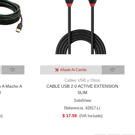
Añadir Al Carrito
Cables USB y Otros
o A Macho A
CABLE USB 2.0 ACTIVE EXTENSION
M
SLIM
SolidView
I
Referencia: 42817-LI
$ 17.59
o)
(IVA Incluido)