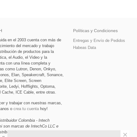
H
Políticas y Condiciones
tuida en el 2003 cuenta con más de
Entregas y Envío de Pedidos
cimiento del mercado y trabajo
Habeas Data
stribución de productos para la
ca, el Audio, el Video y la
nta con una línea completa y
as como Lutron, Denon, Onkyo,
Sonos, Elan, Speakercraft, Sonance,
e, Elite Screen, Screen
rite, Ledyi, Hofflights, Optoma,
l Cache, ICE Cable, entre otras.
cer y trabajar con nuestras marcas,
ctanos o
crea tu cuenta
hoy!
istribuidor Colombia - Intech
ami son marcas de IntechCo LLC e
stribuidor de Domótica, Audio,
×