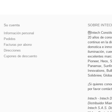
Su cuenta
SOBRE INTEC
Intech Consti
Información personal
20 años de cono
Pedidos
continuo en la di
Facturas por abono
domotica e inmoti
Direcciones
iluminación, cue
Cupones de descuento
excelentes marc
Pioneer, Heos, 
Panamax, Sunfir
Innovations, Bulb
Solidview, Globa
¡Si quieres cono
por favor contá
Intech - Intech D
Distribuidor Mi
Intech S.A.S. Di