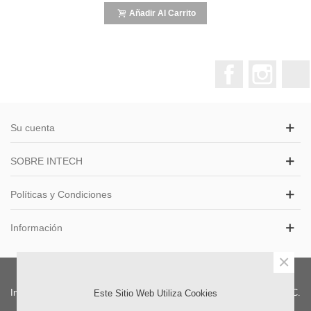
Añadir Al Carrito
Facebook
Instagr
Su cuenta
SOBRE INTECH
Políticas y Condiciones
Información
×
Intech S.A.S. Distribuidor Colombia. | Oficinas Exhibición y Ventas: CC.
Este Sitio Web Utiliza Cookies
Iserra 100 LC 133 Barrio La Castellana, Bogota, DC. Colombia.