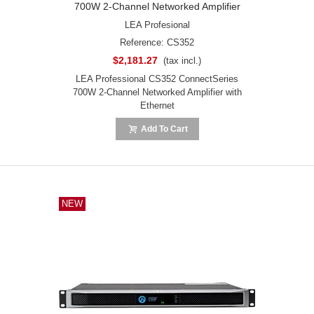
700W 2-Channel Networked Amplifier
With Ethernet
LEA Profesional
Reference: CS352
$2,181.27
(tax incl.)
LEA Professional CS352 ConnectSeries
700W 2-Channel Networked Amplifier with
Ethernet
Add To Cart
NEW