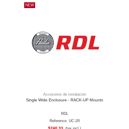
NEW
Accesorios de instalación
Single Wide Enclosure - RACK-UP Mounts
RDL
Reference: UC-1R
$240.33
(tax incl.)