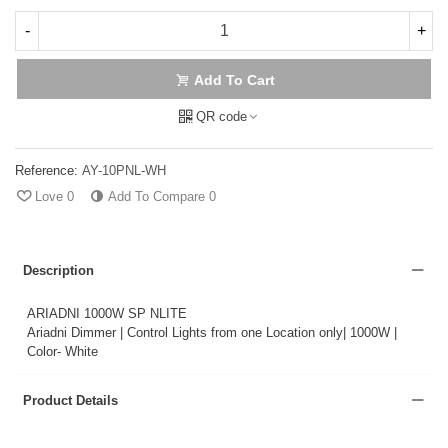
-
+
Add To Cart
QR code
Reference:
AY-10PNL-WH
Love
0
Add To Compare
0
Description
ARIADNI 1000W SP NLITE
Ariadni Dimmer | Control Lights from one Location only| 1000W |
Color- White
Product Details