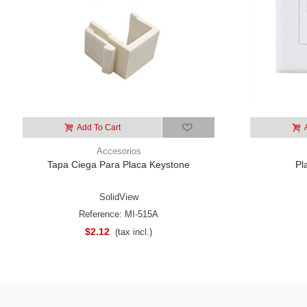
Add To Cart
Accesorios
Tapa Ciega Para Placa Keystone
Pl
SolidView
Reference: MI-515A
$2.12
(tax incl.)