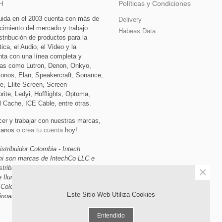
H
Políticas y Condiciones
tuida en el 2003 cuenta con más de
Delivery
cimiento del mercado y trabajo
Habeas Data
stribución de productos para la
ca, el Audio, el Video y la
nta con una línea completa y
as como Lutron, Denon, Onkyo,
Sonos, Elan, Speakercraft, Sonance,
e, Elite Screen, Screen
rite, Ledyi, Hofflights, Optoma,
l Cache, ICE Cable, entre otras.
cer y trabajar con nuestras marcas,
ctanos o
crea tu cuenta
hoy!
istribuidor Colombia - Intech
ami son marcas de IntechCo LLC e
stribuidor de Domótica, Audio,
×
e Iluminación, Automatización y
 Colombia, Miami Florida y
Este Sitio Web Utiliza Cookies
inoamerica.
Entendido