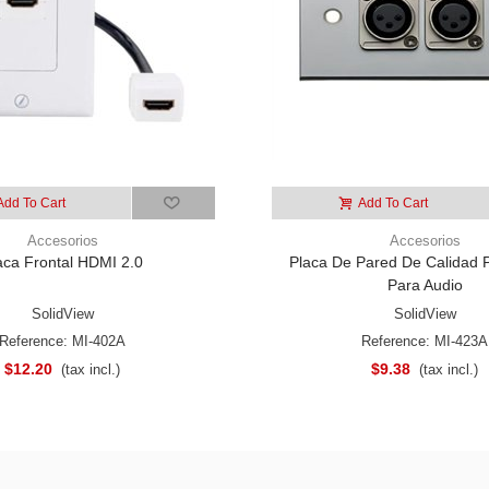
Add To Cart
Add To Cart
Accesorios
Accesorios
aca Frontal HDMI 2.0
Placa De Pared De Calidad P
Para Audio
SolidView
SolidView
Reference: MI-402A
Reference: MI-423A
$12.20
$9.38
(tax incl.)
(tax incl.)