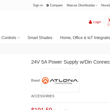
Sign in
Compare
Marcas Distribuidas
Noved
Login
Ca
& Controls
Smart Shades
Home, Office & IoT Integrati
24V 5A Power Supply w/Din Connec
Brand:
ACCESSORIES
$191.59