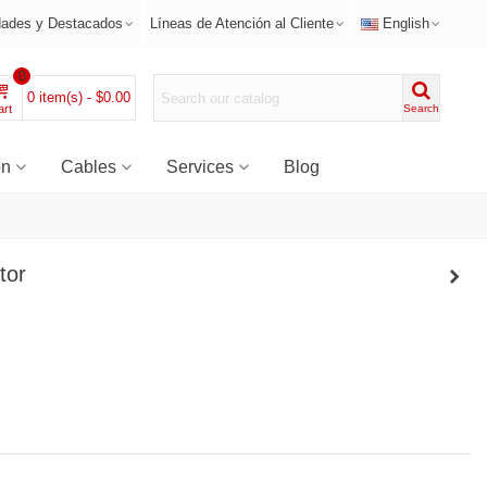
ades y Destacados
Líneas de Atención al Cliente
English
0
0
item(s)
-
$0.00
rt
Search
on
Cables
Services
Blog
tor