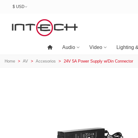
$ USD
Audio
Video
Lighting 
Home
>
AV
>
Accesorios
>
24V 5A Power Supply w/Din Connector