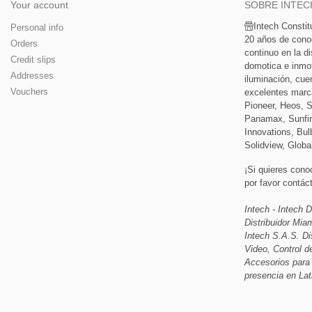
Your account
SOBRE INTEC
Intech Consti
Personal info
20 años de cono
Orders
continuo en la di
Credit slips
domotica e inmoti
Addresses
iluminación, cue
Vouchers
excelentes marc
Pioneer, Heos, 
Panamax, Sunfir
Innovations, Bulb
Solidview, Globa
¡Si quieres cono
por favor contá
Intech - Intech D
Distribuidor Mi
Intech S.A.S. Di
Video, Control d
Accesorios para
presencia en Lat